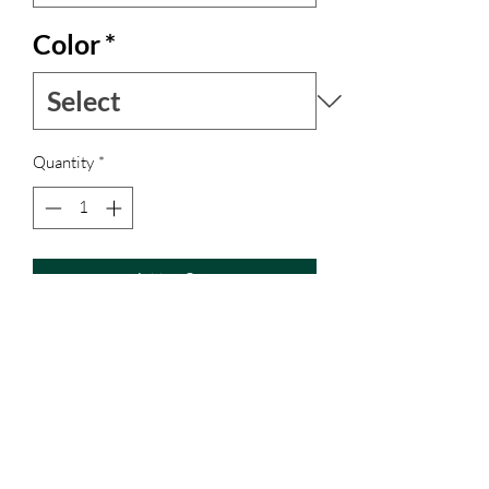
Color
*
Quantity
*
Add to Cart
Vestito corto dal taglio classico, bello
portato anche sopra un paio di pantaloni
come tunica.
Collo alla coreana.
L'abito è interamente reversibile.
Realizzato in pura seta indiana dai colori