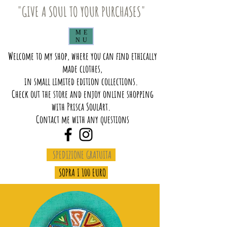
"GIVE A SOUL TO YOUR PURCHASES"
ME
NU
Welcome to my shop, where you can find ethically
made clothes,
in small limited edition collections.
Check out the store and enjoy online shopping
with Prisca SoulArt.
Contact me with any questions
SPEDIZIONE GRATUITA
SOPRA I 100 EURO