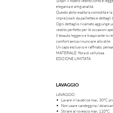
Scopri il nostro vestito corto e legge
eleganza e artigianalità.
Questo abito esalta la comodità e la 
impreziositi da paillettes e dettagli b
Ogni dettaglio ricamato aggiunge un
vestito perfetto per le occasioni spec
Il tessuto leggero e traspirante lo 
comfort senza rinunciare allo stile.
Un capo esclusivo e raffinato, pensa
MATERIALE: fibra di cellulosa
EDIZIONE LIMITATA
LAVAGGIO
LAVAGGIO
Lavare in lavatrice max. 30ºC p
Non usare candeggina / sbianca
Stirare al rovescio max. 110ºC