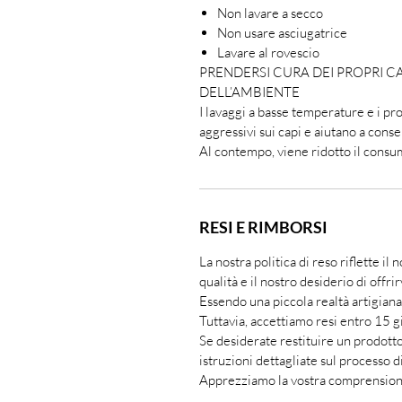
Non lavare a secco
Non usare asciugatrice
Lavare al rovescio
PRENDERSI CURA DEI PROPRI C
DELL’AMBIENTE
I lavaggi a basse temperature e i p
aggressivi sui capi e aiutano a conser
Al contempo, viene ridotto il consum
RESI E RIMBORSI
La nostra politica di reso riflette il
qualità e il nostro desiderio di offri
Essendo una piccola realtà artigianale
Tuttavia, accettiamo resi entro 15 gi
Se desiderate restituire un prodotto
istruzioni dettagliate sul processo d
Apprezziamo la vostra comprensione