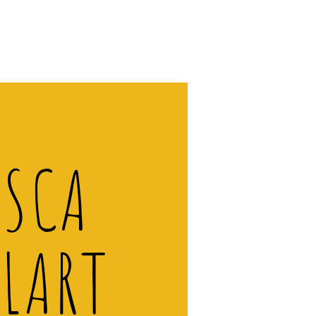
ISCA
LART