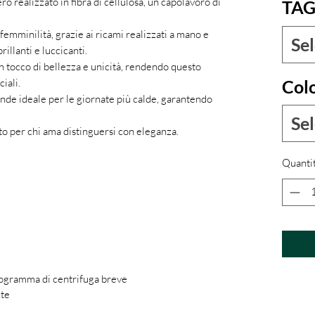
ro realizzato in fibra di cellulosa, un capolavoro di
TAG
femminilità, grazie ai ricami realizzati a mano e
Sel
rillanti e luccicanti.
 tocco di bellezza e unicità, rendendo questo
Col
iali.
rende ideale per le giornate più calde, garantendo
Sel
to per chi ama distinguersi con eleganza.
Quanti
rogramma di centrifuga breve
nte