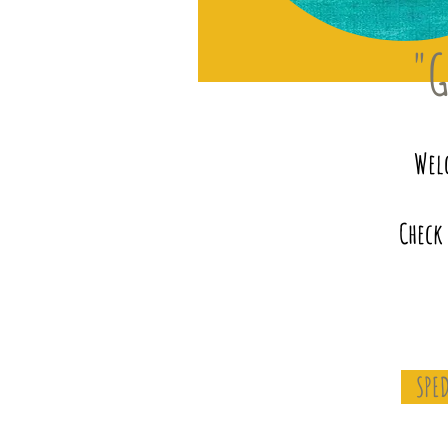
"G
Welc
Check
SPED