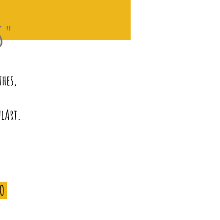
S"
thes,
ulArt.
RO