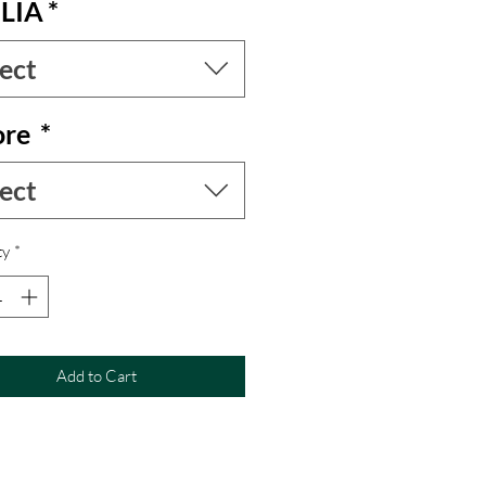
LIA
*
ect
ore
*
ect
ty
*
Add to Cart